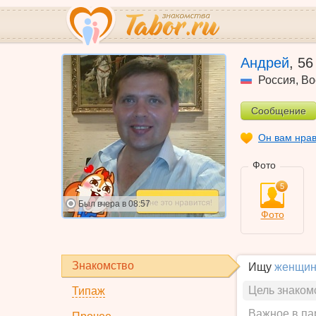
Андрей
,
56
Россия
,
Во
Сообщение
Он вам нра
Фото
5
Был
вчера в 08:57
Фото
Знакомство
Ищу
женщин
Цель знаком
Типаж
Важное в па