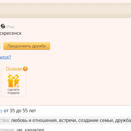
(Рак)
скресенск
Предложить дружбу
вится?
Подарки
0
сделать
подарок
у
от 35 до 55 лет
ства:
любовь и отношения, встречи, создание семьи, дружб
ртнере:
ум, характер