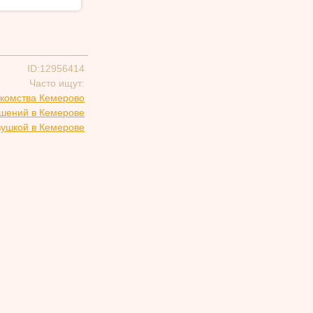
ID:12956414
Часто ищут:
комства Кемерово
ошений в Кемерове
вушкой в Кемерове