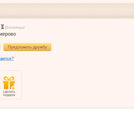
(Близнецы)
мерово
Предложить дружбу
авится?
сделать
подарок