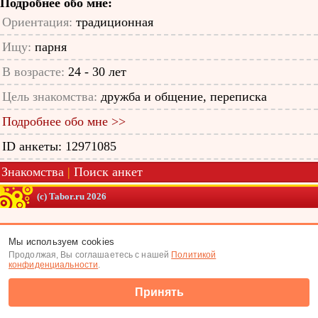
Подробнее обо мне:
Ориентация:
традиционная
Ищу:
парня
В возрасте:
24 - 30 лет
Цель знакомства:
дружба и общение, переписка
Подробнее обо мне >>
ID анкеты: 12971085
Знакомства
|
Поиск анкет
(c) Tabor.ru 2026
Мы используем cookies
Продолжая, Вы соглашаетесь с нашей
Политикой
конфиденциальности
.
Принять