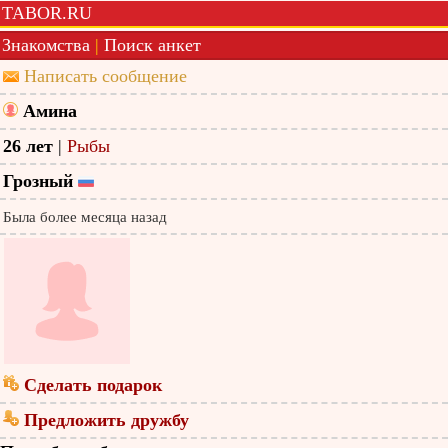
TABOR.RU
Знакомства
|
Поиск анкет
Написать сообщение
Амина
26 лет
|
Рыбы
Грозный
Была более месяца назад
Сделать подарок
Предложить дружбу