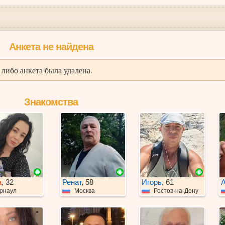
Анкета не найдена
либо анкета была удалена.
Знакомства
а
, 32
Ренат
, 58
Игорь
, 61
А
рнаул
Москва
Ростов-на-Дону