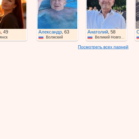
а
, 49
Александр
, 63
Анатолий
, 58
С
янск
Волжский
Великий Новгород
Посмотреть всех парней