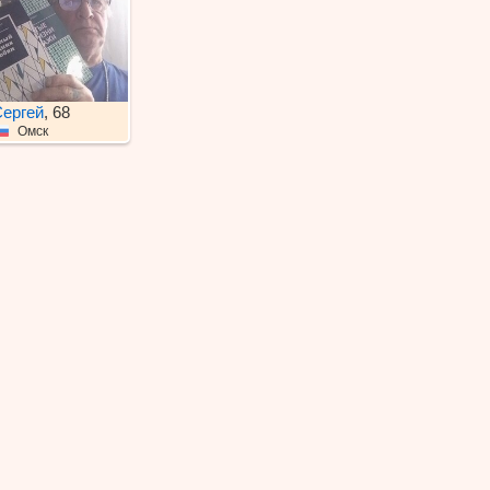
ергей
, 68
Омск