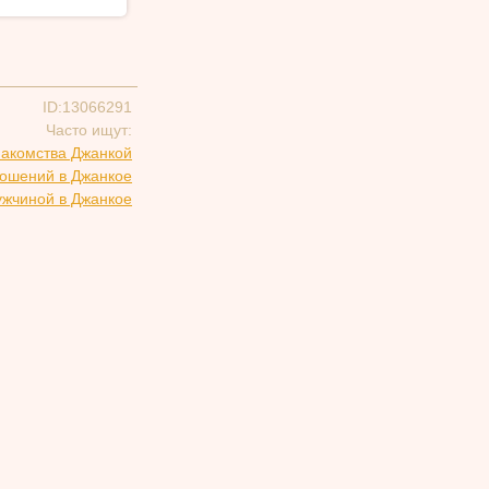
ID:13066291
Часто ищут:
накомства Джанкой
ношений в Джанкое
ужчиной в Джанкое