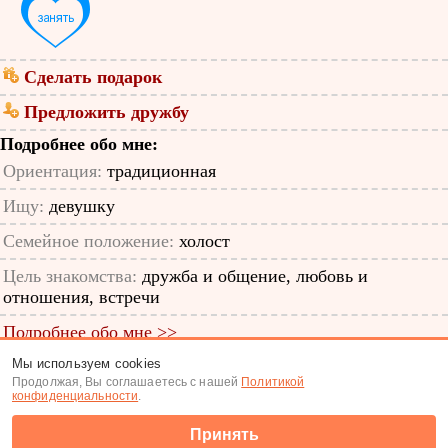
Сделать подарок
Предложить дружбу
Подробнее обо мне:
Ориентация:
традиционная
Ищу:
девушку
Семейное положение:
холост
Цель знакомства:
дружба и общение, любовь и
отношения, встречи
Подробнее обо мне >>
Мы используем cookies
ID анкеты: 13077639
Продолжая, Вы соглашаетесь с нашей
Политикой
конфиденциальности
.
Знакомства
|
Поиск анкет
Принять
(c) Tabor.ru 2026