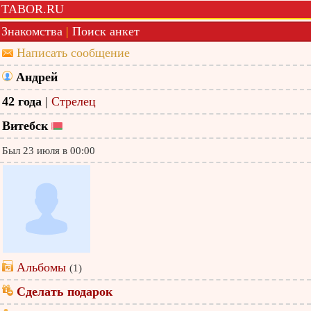
TABOR.RU
Знакомства
|
Поиск анкет
Написать сообщение
Андрей
42 года
|
Стрелец
Витебск
Был 23 июля в 00:00
Альбомы
(1)
Сделать подарок