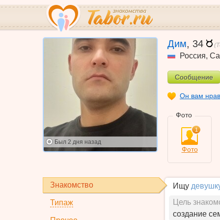
Дим
,
34
(
Россия
,
Са
Сообщение
Он вам нра
Фото
1
Был
2 дня назад
Фото
Знакомство
Ищу
девушк
Цель знаком
Типаж
создание се