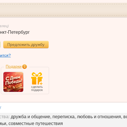
Телец)
нкт-Петербург
Предложить дружбу
вится?
Подарки
1
сделать
подарок
у
ства:
дружба и общение, переписка, любовь и отношения, в
мьи, совместные путешествия