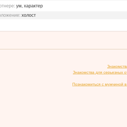
ртнере:
ум, характер
оложение:
холост
Знакомств
Знакомства для серьезных о
Познакомиться с мужчиной в