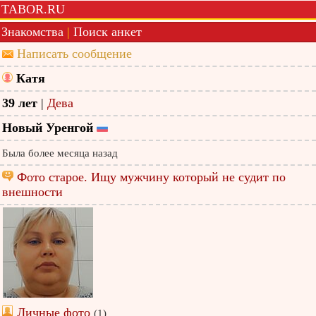
TABOR.RU
Знакомства
|
Поиск анкет
Написать сообщение
Катя
39 лет
|
Дева
Новый Уренгой
Была более месяца назад
Фото старое. Ищу мужчину который не судит по
внешности
Личные фото
(1)