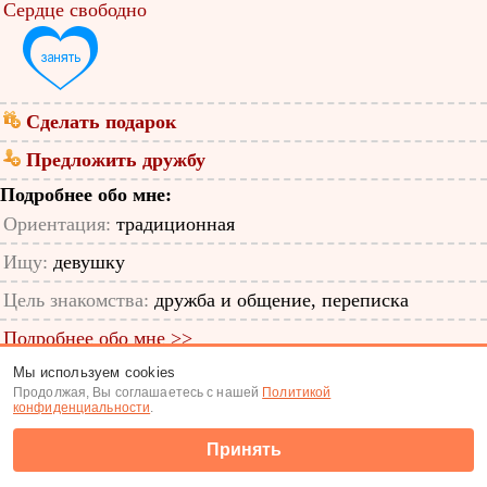
Сердце свободно
Сделать подарок
Предложить дружбу
Подробнее обо мне:
Ориентация:
традиционная
Ищу:
девушку
Цель знакомства:
дружба и общение, переписка
Подробнее обо мне >>
Мы используем cookies
ID анкеты: 17607680
Продолжая, Вы соглашаетесь с нашей
Политикой
конфиденциальности
.
Знакомства
|
Поиск анкет
Принять
(c) Tabor.ru 2026