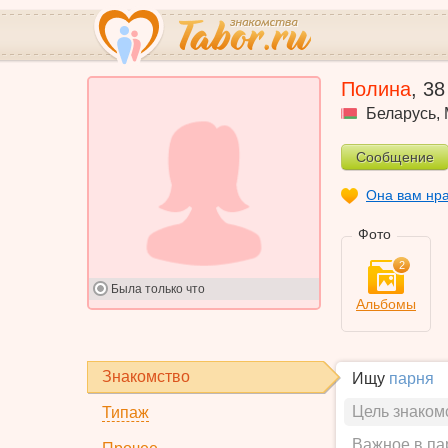
Полина
,
38
Беларусь
,
Сообщение
Она вам нр
Фото
2
Была
только что
Альбомы
Знакомство
Ищу
парня
Цель знаком
Типаж
Важное в па