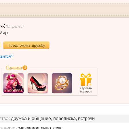
(Стрелец)
Мир
Предложить дружбу
авится?
Подарки
3
сделать
подарок
ства:
дружба и общение, переписка, встречи
ртнере:
смазливое лицо, секс