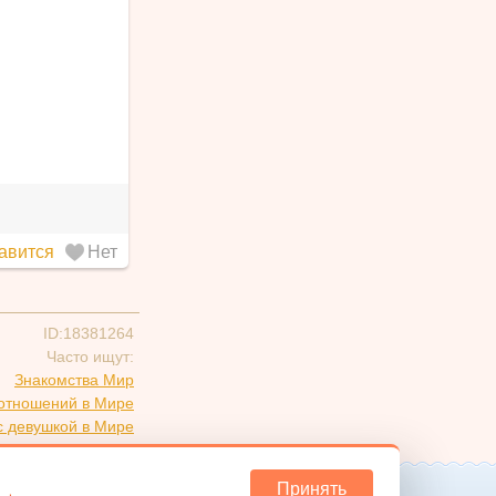
авится
Нет
ID:18381264
Часто ищут:
Знакомства Мир
 отношений в Мире
с девушкой в Мире
вверх
Принять