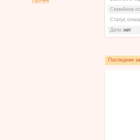
Прочее
Семейное п
Статус отно
Дети:
нет
Последние за