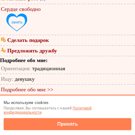
Сердце свободно
Сделать подарок
Предложить дружбу
Подробнее обо мне:
Ориентация:
традиционная
Ищу:
девушку
Подробнее обо мне >>
ID анкеты: 18404428
Мы используем cookies
Продолжая, Вы соглашаетесь с нашей
Политикой
Знакомства
|
Поиск анкет
конфиденциальности
.
(c) Tabor.ru 2026
Принять