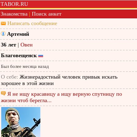
TABOR.RU
Знакомства
|
Поиск анкет
Написать сообщение
Артемий
36 лет
|
Овен
Благовещенск
Был более месяца назад
О себе:
Жизнерадостный человек привык искать
хорошее в этой жизни
Я не ищу красавицу а ищу верную спутницу по
жизни чтоб берегла...