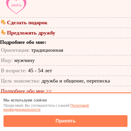
Сделать подарок
Предложить дружбу
Подробнее обо мне:
Ориентация:
традиционная
Ищу:
мужчину
В возрасте:
45 - 54 лет
Цель знакомства:
дружба и общение, переписка
Подробнее обо мне >>
Мы используем cookies
ID анкеты: 19243237
Продолжая, Вы соглашаетесь с нашей
Политикой
конфиденциальности
.
Знакомства
|
Поиск анкет
Принять
(c) Tabor.ru 2026