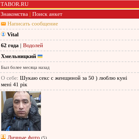
TABOR.RU
Знакомства
|
Поиск анкет
Написать сообщение
Vital
62 года
|
Водолей
Хмельницкий
Был более месяца назад
О себе:
Шукаю секс с женщиной за 50 ) люблю куні
мені 41 рік
Личные фото
(5)