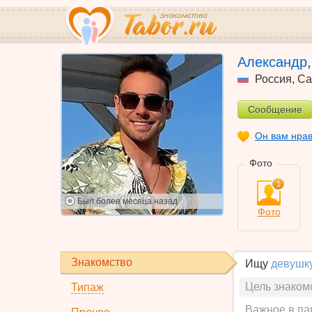
Александр
Россия
,
Са
Сообщение
Он вам нра
Фото
1
Был
более месяца назад
Фото
Знакомство
Ищу
девушк
Цель знаком
Типаж
Важное в па