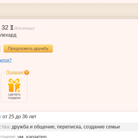
,
32
(Близнецы)
лехард
Предложить дружбу
вится?
Подарки
0
сделать
подарок
у
от 25 до 36 лет
ства:
дружба и общение, переписка, создание семьи
ртнере:
ум, характер