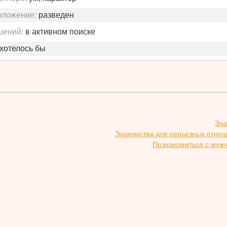
оложение:
разведен
шений:
в активном поиске
 хотелось бы
Зна
Знакомства для серьезных отно
Познакомиться с муж