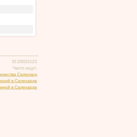
ID:20022123
Часто ищут:
комства Салехард
шений в Салехарде
чиной в Салехарде