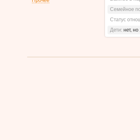
Прочее
Семейное п
Статус отно
Дети:
нет, но