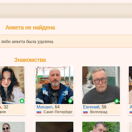
Анкета не найдена
либо анкета была удалена.
Знакомства
а
, 32
Михаил
, 64
Евгений
, 56
А
вля
Санкт-Петербург
Волгоград