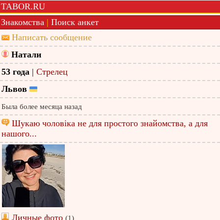
TABOR.RU
Знакомства
|
Поиск анкет
Написать сообщение
Натали
53 года
|
Стрелец
Львов
Была более месяца назад
Шукаю чоловіка не для простого знайомства, а для
нашого...
Личные фото
(1)