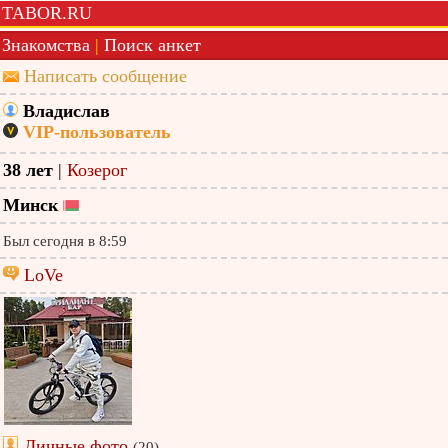
TABOR.RU
Знакомства
|
Поиск анкет
Написать сообщение
Владислав
VIP-пользователь
38 лет
|
Козерог
Минск
Был сегодня в 8:59
LoVe
Личные фото
(20)