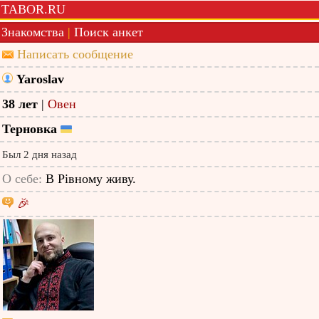
TABOR.RU
Знакомства
|
Поиск анкет
Написать сообщение
Yaroslav
38 лет
|
Овен
Терновка
Был 2 дня назад
О себе:
В Рівному живу.
🎉