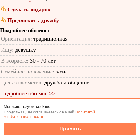
Сделать подарок
Предложить дружбу
Подробнее обо мне:
Ориентация:
традиционная
Ищу:
девушку
В возрасте:
30 - 70 лет
Семейное положение:
женат
Цель знакомства:
дружба и общение
Подробнее обо мне >>
ID анкеты: 28535797
Мы используем cookies
Продолжая, Вы соглашаетесь с нашей
Политикой
Знакомства
|
Поиск анкет
конфиденциальности
.
(c) Tabor.ru 2026
Принять