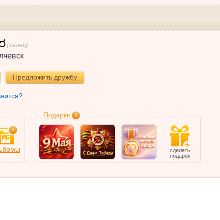
(Телец)
лчевск
Предложить дружбу
авится?
Подарки
4
4
ьбомы
сделать
подарок