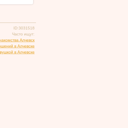
ID:3031518
Часто ищут:
накомства Алчевск
ошений в Алчевске
вушкой в Алчевске