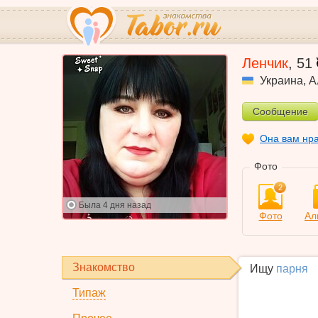
Ленчик
,
51
Украина
,
А
Сообщение
Она вам нр
Фото
2
Была
4 дня назад
Фото
Ал
Знакомство
Ищу
парня
Типаж