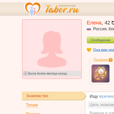
Елена
,
42
Россия
,
Ко
Сообщение
Она вам нр
Подарки
1
Была
более месяца назад
Знакомство
Ищу
мужчин
Цель знаком
Типаж
Важное в па