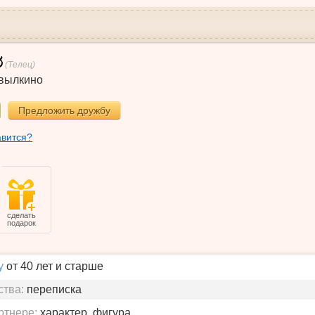
(Телец)
вылкино
Предложить дружбу
авится?
сделать
подарок
у
от 40 лет и старше
ства:
переписка
ртнере:
характер, фигура