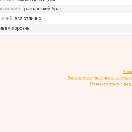
оложение:
гражданский брак
шений:
все отлично
живем порознь
Зна
Знакомства для серьезных отно
Познакомиться с дев