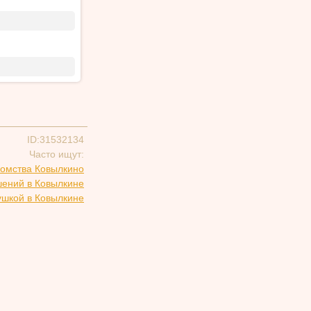
ID:31532134
Часто ищут:
комства Ковылкино
шений в Ковылкине
ушкой в Ковылкине