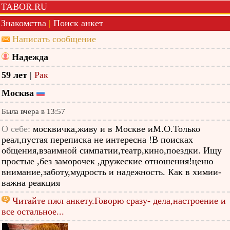
TABOR.RU
Знакомства
|
Поиск анкет
Написать сообщение
Надежда
59 лет
|
Рак
Москва
Была вчера в 13:57
О себе:
москвичка,живу и в Москве иМ.О.Только
реал,пустая переписка не интересна !В поисках
общения,взаимной симпатии,театр,кино,поездки. Ищу
простые ,без заморочек ,дружеские отношения!ценю
внимание,заботу,мудрость и надежность. Как в химии-
важна реакция
Читайте пжл анкету.Говорю сразу- дела,настроение и
все остальное...