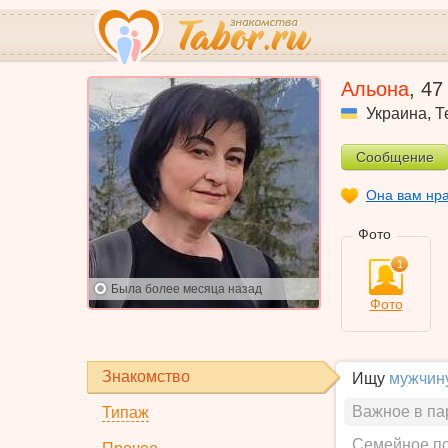
Альона
,
47
Украина
,
Т
Сообщение
Она вам нр
Фото
1
Была
более месяца назад
Фото
Знакомство
Ищу
мужчин
Важное в па
Типаж
Семейное п