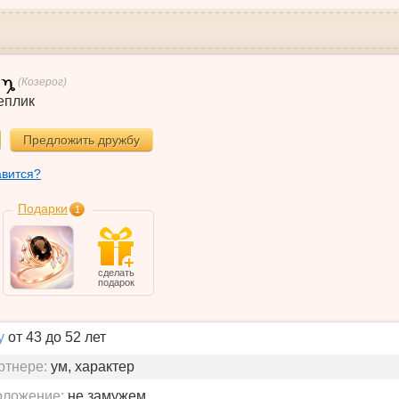
(Козерог)
еплик
Предложить дружбу
авится?
Подарки
1
сделать
подарок
у
от 43 до 52 лет
ртнере:
ум, характер
оложение:
не замужем