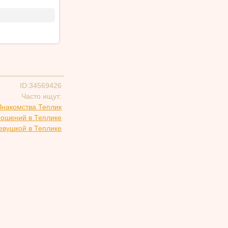
ID:34569426
Часто ищут:
Знакомства Теплик
ношений в Теплике
евушкой в Теплике