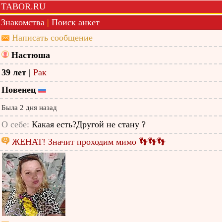
TABOR.RU
Знакомства
|
Поиск анкет
Написать сообщение
Настюша
39 лет
|
Рак
Повенец
Была 2 дня назад
О себе:
Какая есть?Другой не стану ?
ЖЕНАТ! Значит проходим мимо 👣👣👣