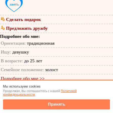
Сделать подарок
Предложить дружбу
Подробнее обо мне:
Ориентация:
традиционная
Ищу:
девушку
В возрасте:
до 25 лет
Семейное положение:
холост
Подробнее обо мне >>
Мы используем cookies
ID анкеты: 36852738
Продолжая, Вы соглашаетесь с нашей
Политикой
конфиденциальности
.
Знакомства
|
Поиск анкет
Принять
(c) Tabor.ru 2026