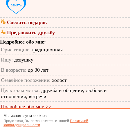
Сделать подарок
Предложить дружбу
Подробнее обо мне:
Ориентация:
традиционная
Ищу:
девушку
В возрасте:
до 30 лет
Семейное положение:
холост
Цель знакомства:
дружба и общение, любовь и
отношения, встречи
Подробнее обо мне >>
Мы используем cookies
ID анкеты: 37170456
Продолжая, Вы соглашаетесь с нашей
Политикой
конфиденциальности
.
Знакомства
|
Поиск анкет