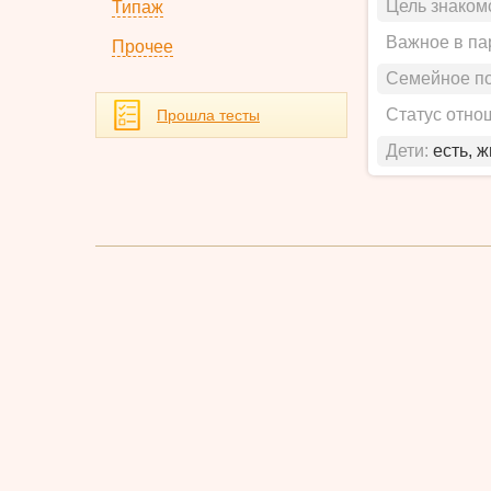
Цель знаком
Типаж
Важное в па
Прочее
Семейное п
Статус отно
Прошла тесты
Дети:
есть, 