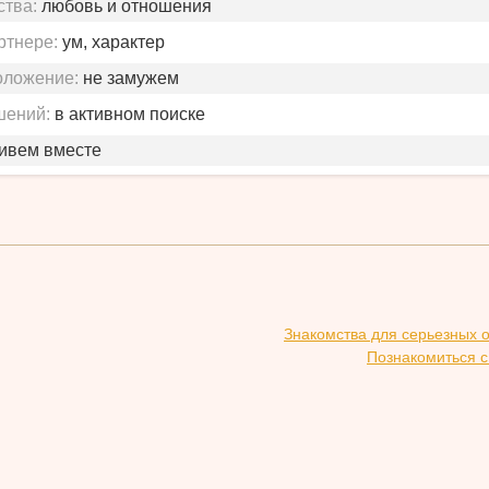
ства:
любовь и отношения
ртнере:
ум, характер
оложение:
не замужем
шений:
в активном поиске
живем вместе
Знакомства для серьезных 
Познакомиться с