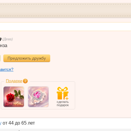
(Дева)
нза
Предложить дружбу
авится?
Подарки
2
сделать
подарок
у
от 44 до 65 лет