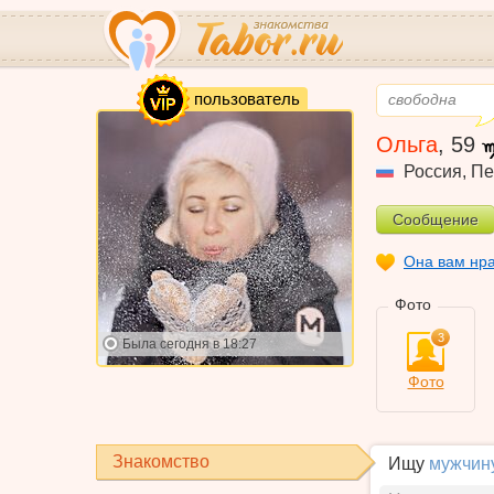
VIP
пользователь
свободна
Ольга
,
59
Россия
,
Пе
Сообщение
Она вам нр
Фото
3
Была
сегодня в 18:27
Фото
Знакомство
Ищу
мужчин