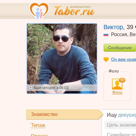
Виктор
,
39
Россия
,
Ве
Сообщение
Он вам нра
Фото
10
Был
сегодня в 06:03
Фото
Знакомство
Ищу
девушк
Цель знаком
Типаж
Семейное п