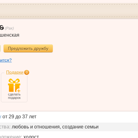
(Рак)
шенская
Предложить дружбу
вится?
Подарки
0
сделать
подарок
у
от 29 до 37 лет
ства:
любовь и отношения, создание семьи
оложение:
холост