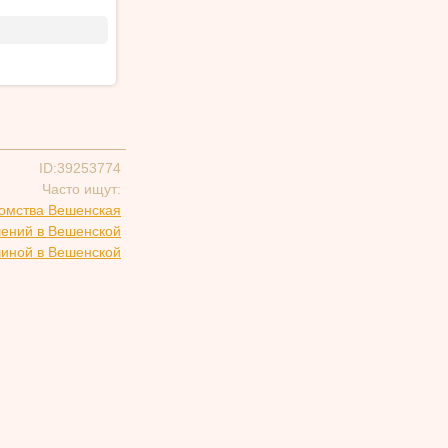
ID:39253774
Часто ищут:
омства Вешенская
шений в Вешенской
чиной в Вешенской