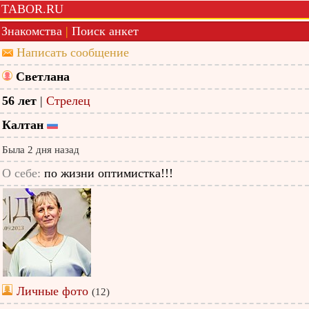
TABOR.RU
Знакомства
|
Поиск анкет
Написать сообщение
Светлана
56 лет
|
Стрелец
Калтан
Была 2 дня назад
О себе:
по жизни оптимистка!!!
Личные фото
(12)