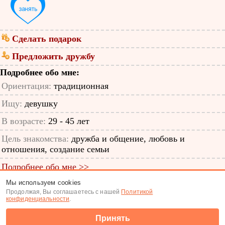
Сделать подарок
Предложить дружбу
Подробнее обо мне:
Ориентация:
традиционная
Ищу:
девушку
В возрасте:
29 - 45 лет
Цель знакомства:
дружба и общение, любовь и
отношения, создание семьи
Подробнее обо мне >>
Мы используем cookies
ID анкеты: 40794319
Продолжая, Вы соглашаетесь с нашей
Политикой
конфиденциальности
.
Знакомства
|
Поиск анкет
Принять
(c) Tabor.ru 2026