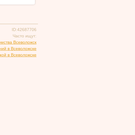
ID:42687706
Часто ищут:
омства Всеволожск
ний в Всеволожске
кой в Всеволожске