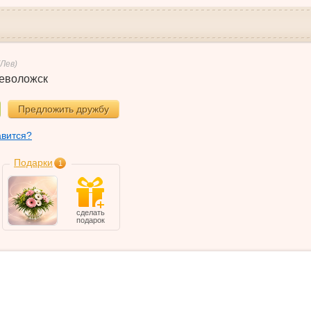
(Лев)
еволожск
Предложить дружбу
авится?
Подарки
1
сделать
подарок