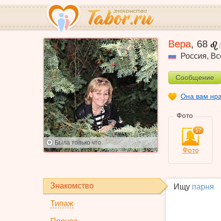
Вера
,
68
Россия
,
Вс
Сообщение
Она вам нр
Фото
17
Была
только что
Фото
Знакомство
Ищу
парня
Типаж