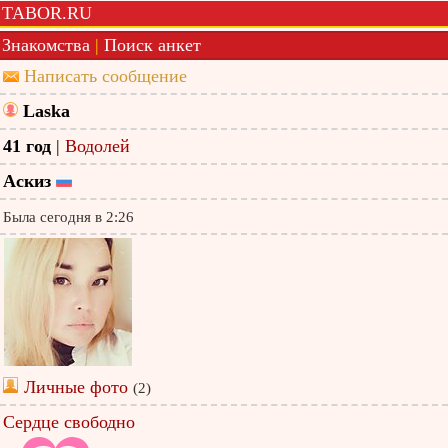
TABOR.RU
Знакомства
|
Поиск анкет
Написать сообщение
Laska
41 год
|
Водолей
Аскиз
Была сегодня в 2:26
Личные фото
(2)
Сердце свободно