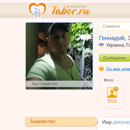
Славянск
Геннадий
,
Украина
,
Г
Сообщение
Он вам нра
Фото
Был
только что
1
Фото
Знакомство
Ищу
девушк