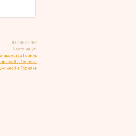
ID:44547266
Часто ищут:
Знакомства Горняк
ношений в Горняке
ужчиной в Горняке