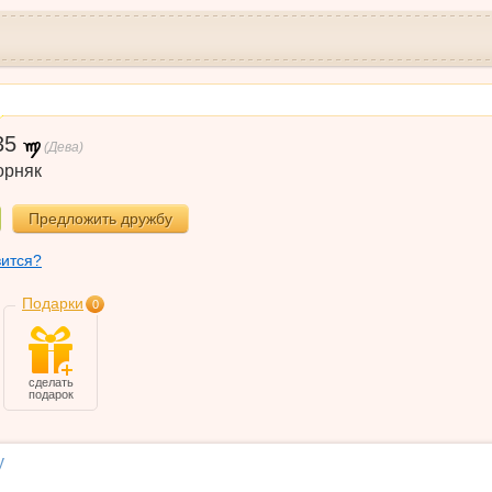
35
(Дева)
орняк
Предложить дружбу
вится?
Подарки
0
сделать
подарок
у