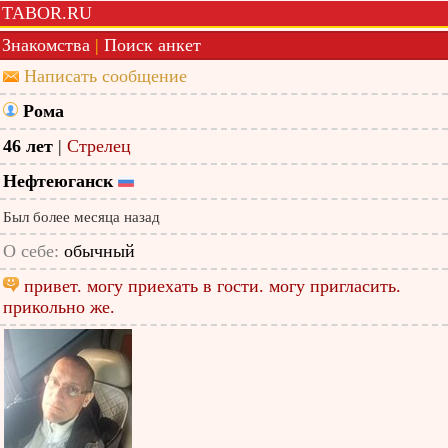
TABOR.RU
Знакомства
|
Поиск анкет
Написать сообщение
Рома
46 лет
|
Стрелец
Нефтеюганск
Был более месяца назад
О себе:
обычный
привет. могу приехать в гости. могу пригласить.
прикольно же.