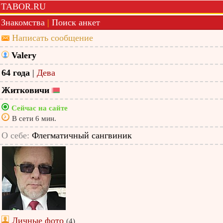
TABOR.RU
Знакомства
|
Поиск анкет
Написать сообщение
Valery
64 года
|
Дева
Житковичи
Сейчас на сайте
В сети 6 мин.
О себе:
Флегматичный сангвиник
Личные фото
(4)