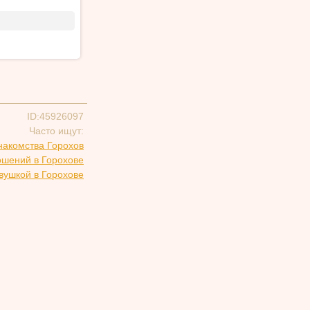
ID:45926097
Часто ищут:
накомства Горохов
ошений в Горохове
вушкой в Горохове