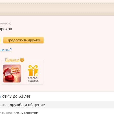
Козерог)
орохов
Предложить дружбу
авится?
Подарки
1
сделать
подарок
у
от 47 до 53 лет
ства:
дружба и общение
ртнере:
ум, характер