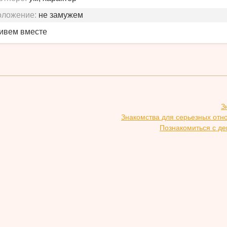
оложение:
не замужем
живем вместе
З
Знакомства для серьезных отн
Познакомиться с де