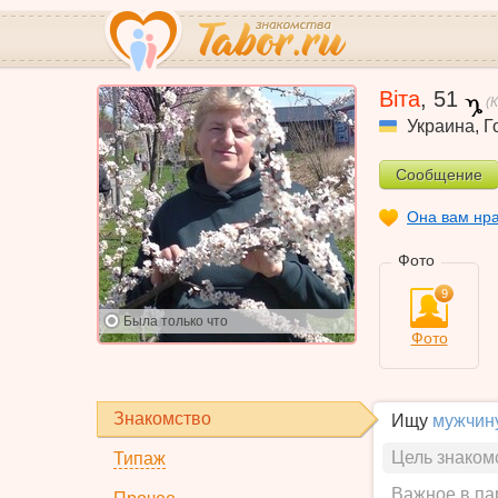
Віта
,
51
(
Украина
,
Г
Сообщение
Она вам нр
Фото
9
Была
только что
Фото
Знакомство
Ищу
мужчин
Цель знаком
Типаж
Важное в па