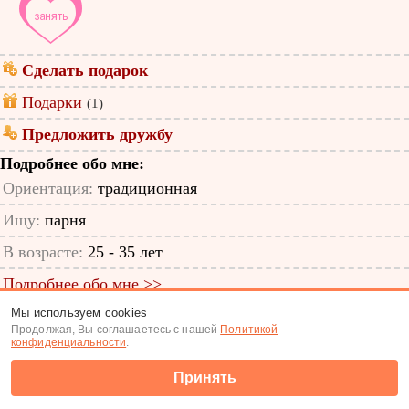
Сделать подарок
Подарки
(1)
Предложить дружбу
Подробнее обо мне:
Ориентация:
традиционная
Ищу:
парня
В возрасте:
25 - 35 лет
Подробнее обо мне >>
Мы используем cookies
ID анкеты: 46385360
Продолжая, Вы соглашаетесь с нашей
Политикой
конфиденциальности
.
Знакомства
|
Поиск анкет
Принять
(c) Tabor.ru 2026