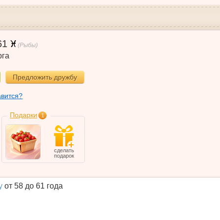
61
(Рыбы)
га
Предложить дружбу
авится?
Подарки
1
сделать
подарок
у
от 58 до 61 года