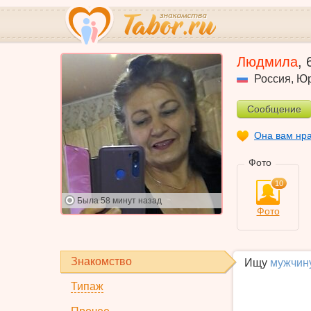
Людмила
,
Россия
,
Юр
Сообщение
Она вам нр
Фото
10
Была
58 минут назад
Фото
Знакомство
Ищу
мужчин
Типаж