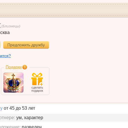
(Близнецы)
сква
Предложить дружбу
вится?
Подарки
1
сделать
подарок
у
от 45 до 53 лет
ртнере:
ум, характер
оложение:
разведен