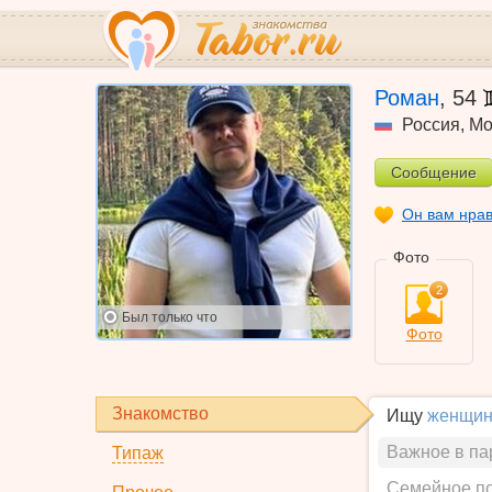
Роман
,
54
Россия
,
Мо
Сообщение
Он вам нра
Фото
2
Был
только что
Фото
Знакомство
Ищу
женщин
Важное в па
Типаж
Семейное п