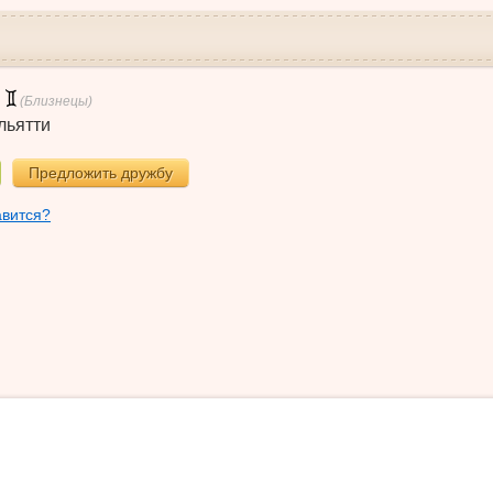
(Близнецы)
льятти
Предложить дружбу
авится?