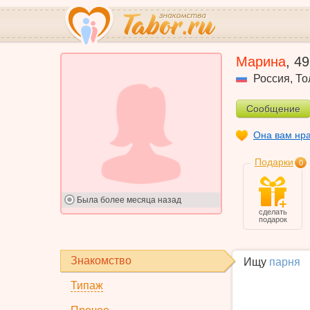
Марина
,
49
Россия
,
То
Сообщение
Она вам нр
Подарки
0
Была
более месяца назад
сделать
подарок
Знакомство
Ищу
парня
Типаж