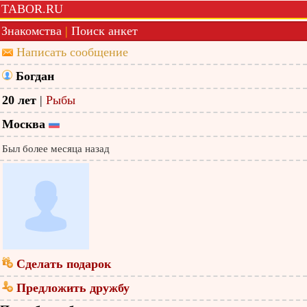
TABOR.RU
Знакомства
|
Поиск анкет
Написать сообщение
Богдан
20 лет
|
Рыбы
Москва
Был более месяца назад
Сделать подарок
Предложить дружбу