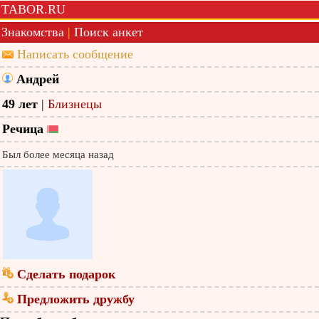
TABOR.RU
Знакомства
|
Поиск анкет
Написать сообщение
Андрей
49 лет
|
Близнецы
Речица
Был более месяца назад
Сделать подарок
Предложить дружбу