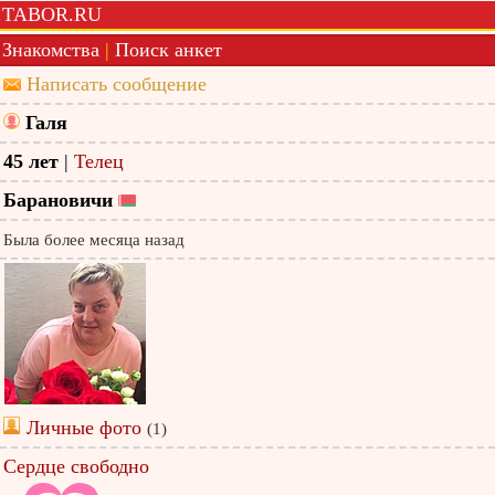
TABOR.RU
Знакомства
|
Поиск анкет
Написать сообщение
Галя
45 лет
|
Телец
Барановичи
Была более месяца назад
Личные фото
(1)
Сердце свободно