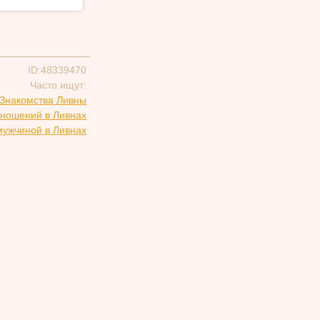
ID:48339470
Часто ищут:
Знакомства Ливны
тношений в Ливнах
мужчиной в Ливнах