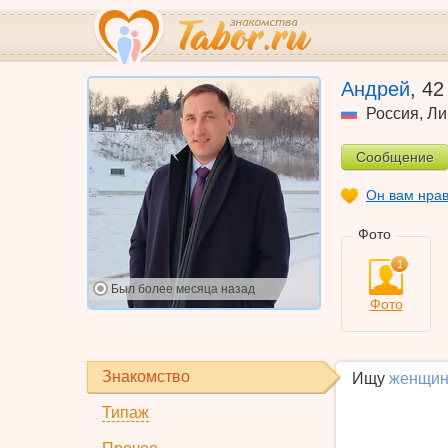
Андрей
,
42
Россия
,
Ли
Сообщение
Он вам нра
Фото
1
Был
более месяца назад
Фото
Знакомство
Ищу
женщин
Типаж