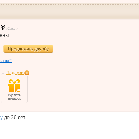
(Овен)
вны
Предложить дружбу
вится?
Подарки
0
сделать
подарок
у
до 36 лет