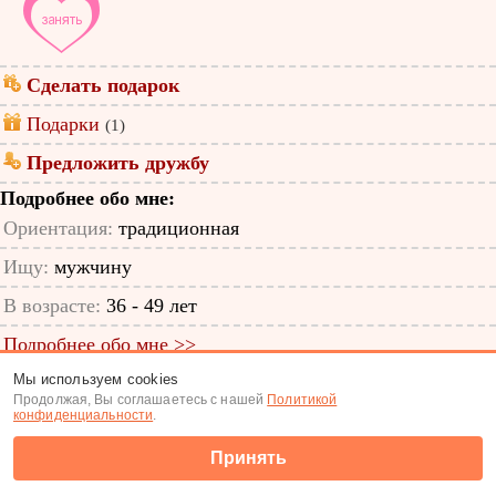
Сделать подарок
Подарки
(1)
Предложить дружбу
Подробнее обо мне:
Ориентация:
традиционная
Ищу:
мужчину
В возрасте:
36 - 49 лет
Подробнее обо мне >>
Мы используем cookies
ID анкеты: 48342770
Продолжая, Вы соглашаетесь с нашей
Политикой
конфиденциальности
.
Знакомства
|
Поиск анкет
Принять
(c) Tabor.ru 2026