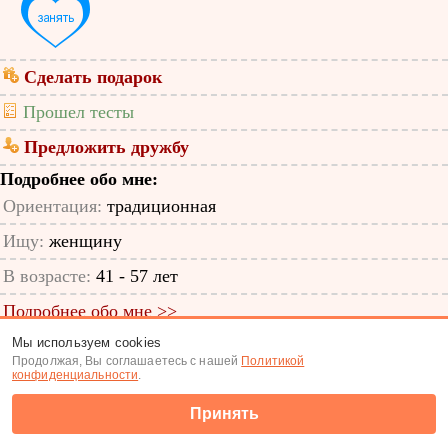
Сделать подарок
Прошел тесты
Предложить дружбу
Подробнее обо мне:
Ориентация:
традиционная
Ищу:
женщину
В возрасте:
41 - 57 лет
Подробнее обо мне >>
Мы используем cookies
ID анкеты: 48347392
Продолжая, Вы соглашаетесь с нашей
Политикой
конфиденциальности
.
Знакомства
|
Поиск анкет
Принять
(c) Tabor.ru 2026