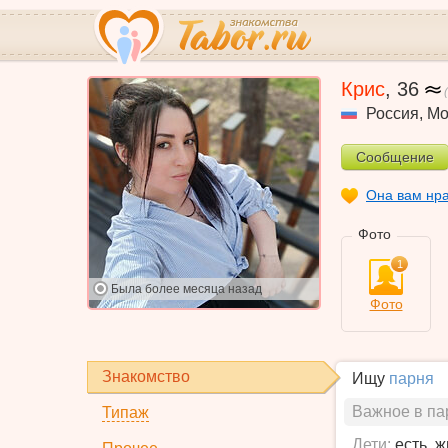
Крис
,
36
Россия
,
Мо
Сообщение
Она вам нр
Фото
1
Была
более месяца назад
Фото
Знакомство
Ищу
парня
Важное в па
Типаж
Дети:
есть, 