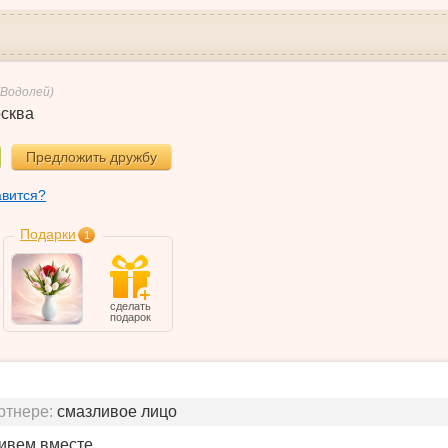
(Водолей)
сква
Предложить дружбу
авится?
Подарки
1
сделать
подарок
ртнере:
смазливое лицо
живем вместе